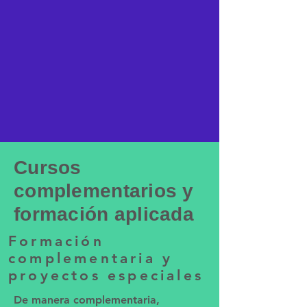
Con este curso el tomador estará en
capacidad de elaborar modelos de
micro simulación multimodal de
intersecciones empleando software
especializado de simulación de
tráfico.
preinscripción
Cursos
complementarios y
formación aplicada
Formación
complementaria y
proyectos especiales
De manera complementaria,