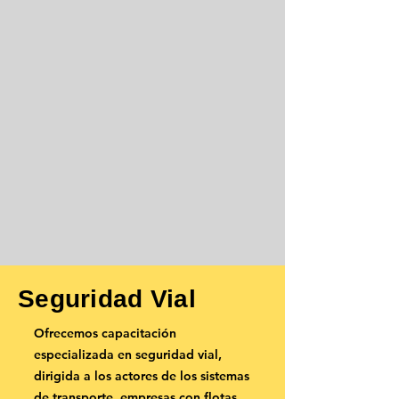
Trabajo en caliente
Rescate industrial y atención de
emergencias
Gestión del riesgo laboral
Ver capacitación SG-SST
Seguridad Vial
Ofrecemos capacitación
especializada en seguridad vial,
dirigida a los actores de los sistemas
de transporte, empresas con flotas,