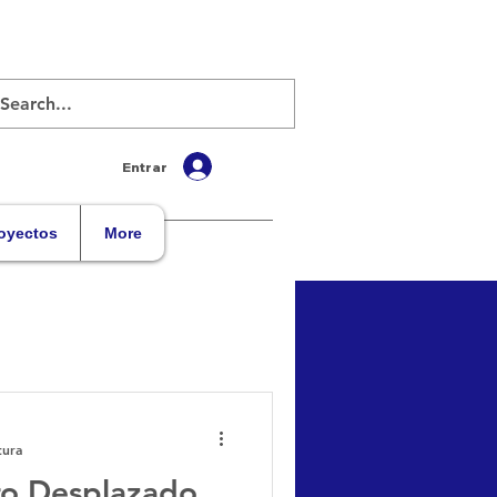
Entrar
oyectos
More
tura
iro Desplazado