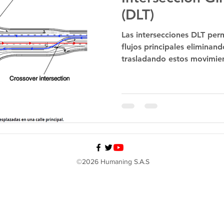
(DLT)
Las intersecciones DLT perm
flujos principales eliminan
trasladando estos movimien
©2026 Humaning S.A.S