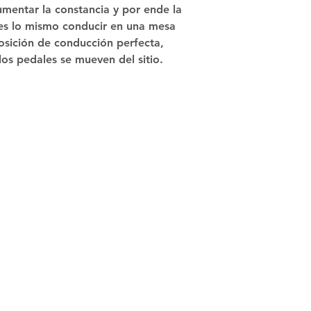
y perilla de cambi
mentar la constancia y por ende la 
consolas de vide
 es lo mismo conducir en una mesa 
osición de conducción perfecta, 
los pedales se mueven del sitio.