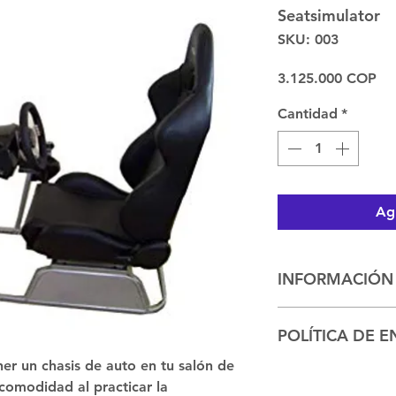
Seatsimulator
SKU: 003
Pr
3.125.000 COP
Cantidad
*
Agr
INFORMACIÓN
El Seatsimulator 
POLÍTICA DE E
practicar la cond
automotores con f
er un chasis de auto en tu salón de 
Envios previo acue
cuenta con silla 
 comodidad al practicar la 